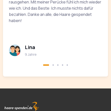
r
rausgehen. Mit meiner Perücke fühl ich mich wieder
a
s
wie ich. Und das Beste: Ich musste nichts dafür
u
bezahlen. Danke an alle, die Haare gespendet
a
haben!
Lina
9 Jahre