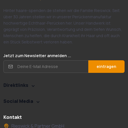
Hinter haare-spenden.de stehen wir die Familie Rieswick. Seit
über 30 Jahren stellen wir in unserer Perückenmanufaktur
hochwertige Echthaar-Perücken her. Unser Handwerk ist
geprägt von Präzision, Verantwortung und dem tiefen Wunsch,
Menschen zu helfen, die durch Krankheit ihr Haar und oft auch
ein Stück Selbstwert verloren haben.
Jetzt zum Newsletter anmelden ...
eintragen
Direktlinks
Social Media
Kontakt
Rieswick & Partner GmbH