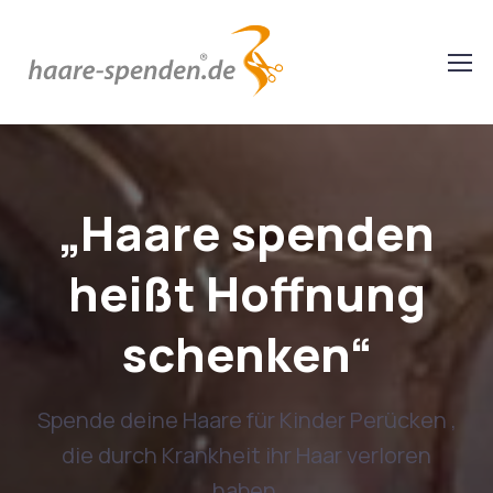
„Ein Zopf kann
mehr verändern
als du denkst“
Du schenkst ein Lächeln. Du gibst ein
Stück Normalität zurück.